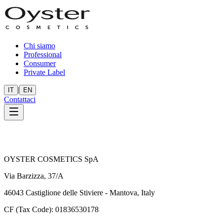
Chi siamo
Professional
Consumer
Private Label
|
IT
EN
Contattaci
OYSTER COSMETICS SpA
Via Barzizza, 37/A
46043 Castiglione delle Stiviere - Mantova, Italy
CF (Tax Code): 01836530178