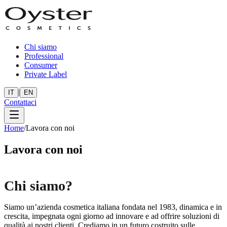
Chi siamo
Professional
Consumer
Private Label
|
IT
EN
Contattaci
Home
/
Lavora con noi
Lavora con noi
Chi siamo?
Siamo un’azienda cosmetica italiana fondata nel 1983, dinamica e in
crescita, impegnata ogni giorno ad innovare e ad offrire soluzioni di
qualità ai nostri clienti. Crediamo in un futuro costruito sulle