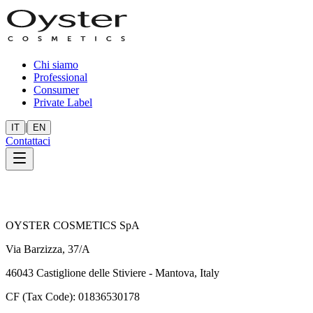
Chi siamo
Professional
Consumer
Private Label
|
IT
EN
Contattaci
OYSTER COSMETICS SpA
Via Barzizza, 37/A
46043 Castiglione delle Stiviere - Mantova, Italy
CF (Tax Code): 01836530178