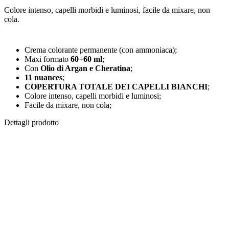
Colore intenso, capelli morbidi e luminosi, facile da mixare, non
cola.
Crema colorante permanente (con ammoniaca);
Maxi formato
60+60
ml
;
Con
Olio di Argan e Cheratina
;
11 nuances
;
COPERTURA TOTALE DEI CAPELLI BIANCHI
;
Colore intenso, capelli morbidi e luminosi;
Facile da mixare, non cola;
Dettagli prodotto
Con cheratina e olio di Argan
Cheratina:
attivo funzionale specifico che rinforza e
aggiunge volume e corpo ai capelli.
Olio di Argan
: estratto dalla pianta di Argania Spinosa che
cresce in Marocco, l’olio di Argan ha proprietà antiossidanti,
emollienti, idratanti. Con un alto contenuto di Vitamine E ed
acidi grassi essenziali,
è un olio prezioso e raro
a causa della