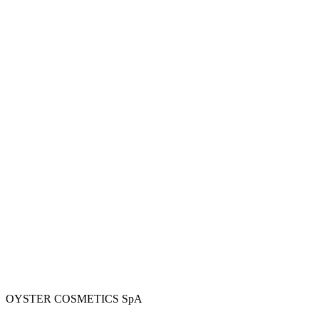
Crema mani idratante
Crema mani con olio di Argan
OYSTER COSMETICS SpA